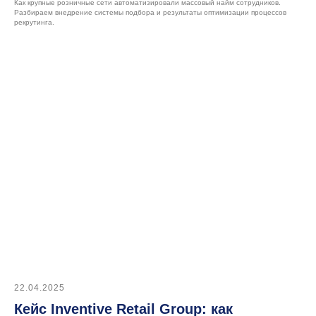
Для клиентов
Как крупные розничные сети автоматизировали массовый найм сотрудников.
Разбираем внедрение системы подбора и результаты оптимизации процессов
рекрутинга.
Клиентский портал
Ресурсы
Блог
Кейсы
Мероприятия и вебинары
Конференция e-staff
22.04.2025
+7 (495) 215 16 03
Кейс Inventive Retail Group: как