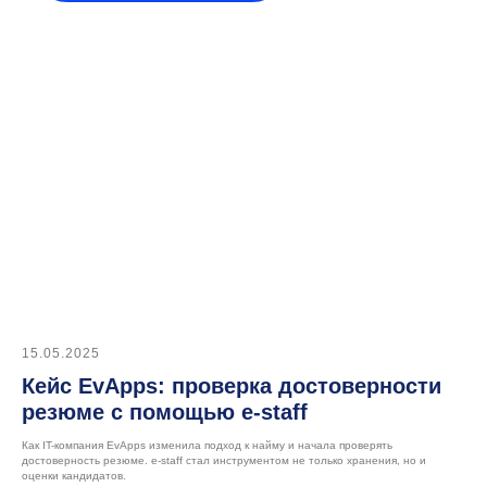
Попробуйте e-staff
в деле,
оформив
демо-доступ
Оставить заявку на демо
15.05.2025
Кейс EvApps: проверка достоверности
резюме с помощью e-staff
Как IT-компания EvApps изменила подход к найму и начала проверять
достоверность резюме. e-staff стал инструментом не только хранения, но и
оценки кандидатов.