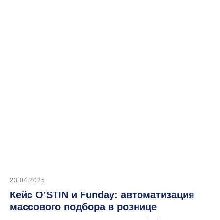
Подписывайтесь
на наш Telegram-канал
Меню
Функции и возможности
Тарифы
О нас
23.04.2025
Контакты
Кейс O’STIN и Funday: автоматизация
массового подбора в рознице