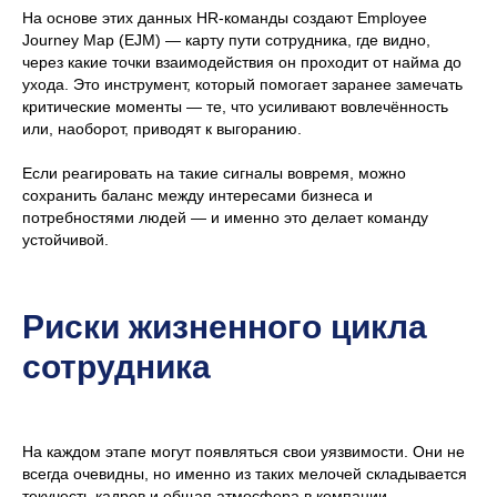
На основе этих данных HR-команды создают Employee
Journey Map (EJM) — карту пути сотрудника, где видно,
Изучить тему глубже
через какие точки взаимодействия он проходит от найма до
ухода. Это инструмент, который помогает заранее замечать
критические моменты — те, что усиливают вовлечённость
Другие статьи
или, наоборот, приводят к выгоранию.
Если реагировать на такие сигналы вовремя, можно
сохранить баланс между интересами бизнеса и
потребностями людей — и именно это делает команду
устойчивой.
Риски жизненного цикла
сотрудника
На каждом этапе могут появляться свои уязвимости. Они не
всегда очевидны, но именно из таких мелочей складывается
текучесть кадров и общая атмосфера в компании.