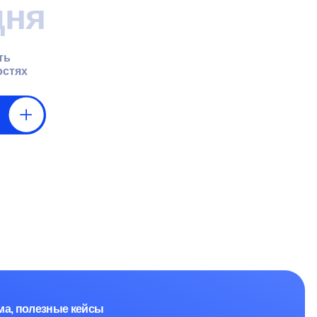
кейсы
теров
7534248
.01