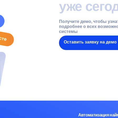
Автоматизация найма, полезные 
и рабочие инструменты для рекру
Ресурсы
иентов
Блог
Мероприятия и вебинары
ский портал
Кейсы
Конференция e-staff
Москва, ул. Нагатинская,
ИНН: 772
hello@datex.ru
д.16, офис 3-7, 115487
ОКВЭД: 62