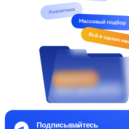
Подписывайтесь
на наш Telegram-канал
Меню
Для кл
Функции и возможности
О нас
Клиент
Тарифы
Контакты
+7 (495) 215 16 03