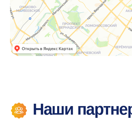
Наши партнер
Глобэкс АйТи
ООО «ЭКОП
ДИДЖИТАЛ
Выполняет полный спектр
услуг по автоматизации
Входит в число
HR-процессов в e-staff