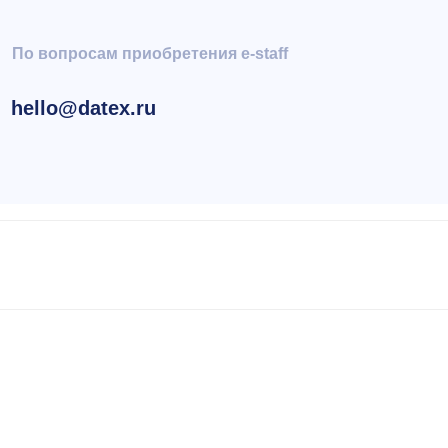
для техни
o@datex.ru
support.e
д. 16, офис 3-7