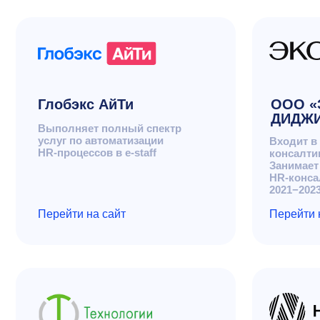
консалтинговых 
Занимает первое
HR-консалтинга 
2021−2023г.)
Перейти на сайт
Перейти на сайт
Технологии
ООО «НОРБ
обучения
Разработка и вн
эффективных р
Внедрение и разработка
для автоматизац
программного обеспечения
и государственн
для автоматизации
HR процессов
Перейти на сайт
Перейти на сайт