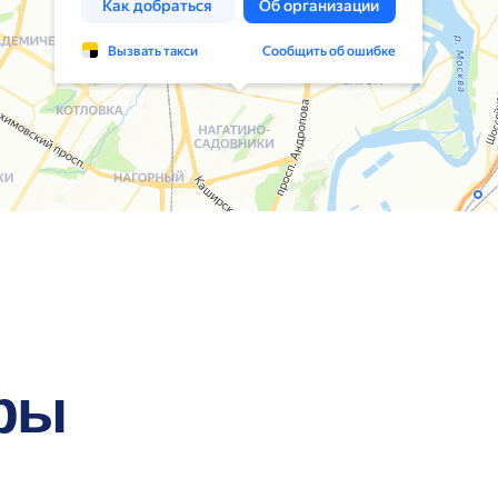
ы
СИ
ЭВОЛА
 СОЛЮШНС»
Более 15 лет лидер рынка
консалтинга в области внедрения,
 крупнейших
и сервисной поддержки ATS