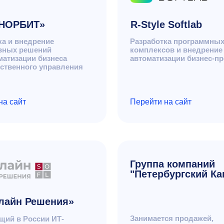
Группа компаний
"Петербургский Капитал"
Решения»
Занимается продажей,
оссии ИТ-
доработкой, внедрением
ктов и услуг
и сопровождением ПО,
ансформации
обеспечивающим автоматизацию
ой безопасности
управления персоналом
Перейти на сайт