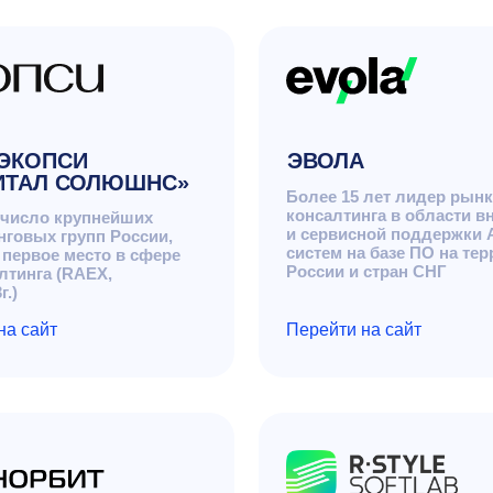
групп России,
систем на базе ПО на территории
 место в сфере
России и стран СНГ
(RAEX,
Перейти на сайт
ИТ»
R‑Style Softlab
едрение
Разработка программных
ешений
комплексов и внедрение
ии бизнеса
автоматизации бизнес‑процессов
ого управления
Перейти на сайт