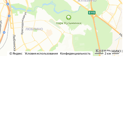
М Про Системс
Автоматизирует подбор
персонала на базе системы e-staff