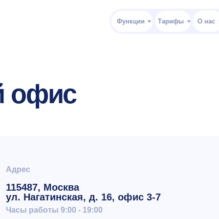
Функции
Тарифы
О нас
Клиентский
офис
с
Социальн
487, Москва
Нагатинская, д. 16, офис 3-7
работы 9:00 - 19:00
опросам приобретения e-staff
Клиентски