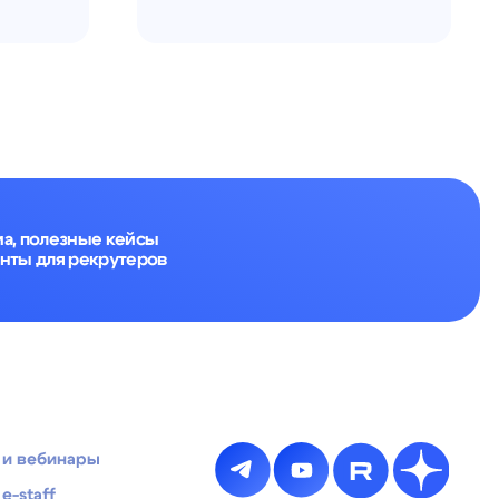
утеров
7534248
2.01
Мы используем файлы cookies для
ический
Разработка сайта
оптимальной работы сайта