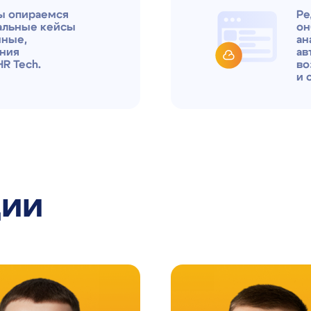
и сценарии их 
и