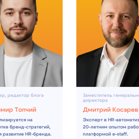
едактор блога
Заместитель генерального
директора
 Топчий
Дмитрий Косарев
уется на
Эксперт в HR-автоматизации с
бренд-стратегий,
20-летним опытом работы над
витие HR-бренда.
платформой e-staff.
Автоматизация найма, полезные 