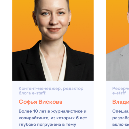
Контент-менеджер, редактор
Ресерчер, р
блога e-staff.
e-staff
Софья Вискова
Владимир
Более 10 лет в журналистике и
Специализир
копирайтинге, из которых 6 лет
разработке 
глубоко погружена в тему
включая раз
HRTech.
Подписывайтесь