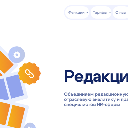
Функции
Тарифы
О нас
Клиентский
Редакция
Объединяем редакционную экспертизу,
отраслевую аналитику и практический о
специалистов HR-сферы