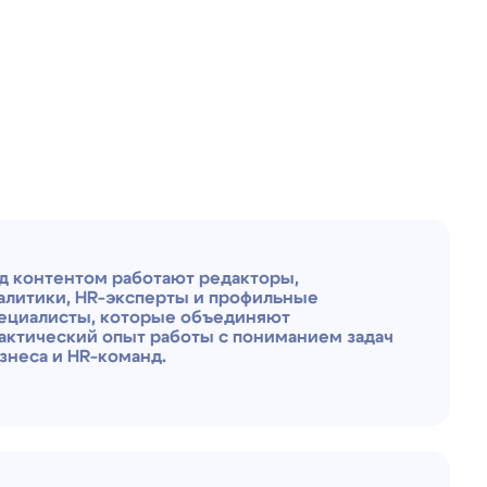
работают редакторы,
эксперты и профильные
которые объединяют
пыт работы с пониманием задач
оманд.
ает темы подбора персонала,
енки сотрудников, HR-
ения и развития,
кадровых процессов, а также
овременных HR-платформ