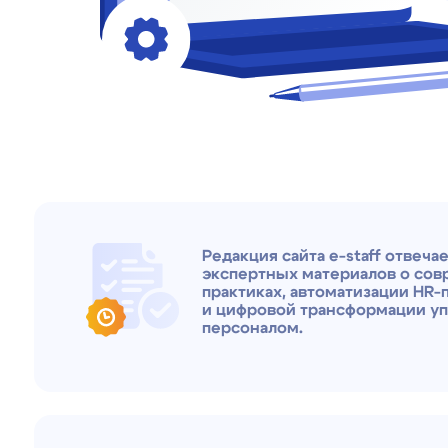
Редакция сайта e-staff отвечает за п
экспертных материалов о современ
практиках, автоматизации HR-процес
и цифровой трансформации управле
персоналом.
При подготовке материалов мы опир
на отраслевую экспертизу, реальны
внедрения, аналитические данные,
профессиональные исследования
и актуальные подходы рынка HR Tech