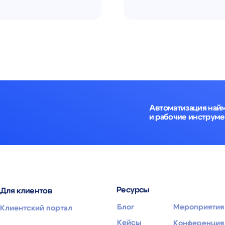
и рабочие инструменты для рекр
Ресурсы
иентов
Блог
Мероприятия и вебинары
ский портал
Кейсы
Конференция e-staff
Москва, ул. Нагатинская,
ИНН: 772
hello@datex.ru
д.16, офис 3-7, 115487
ОКВЭД: 6
Публичная оферта
Правообладание и технолог
стек