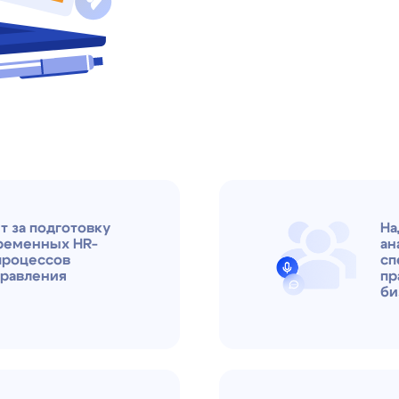
одготовку
Над контентом 
ных HR-
аналитики, HR-
сов
специалисты, 
ния
практический о
бизнеса и HR-к
аемся
Редакция освещ
е кейсы
онбординга, оц
аналитики, обуч
автоматизации 
.
возможности с