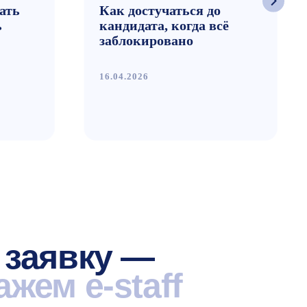
вку —
e-staff
льную демо-сессию
ачи на реальных кейсах.