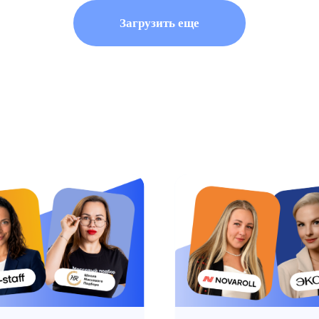
 часа
Как автоматизировать
: почему
подбор и не сломать
твет важнее
процессы
28.04.2026