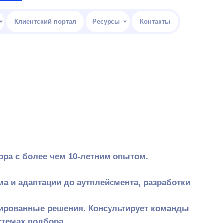
 портал
Ресурсы
Контакты
Функц
Тариф
Клиент
О нас
Ресур
лее чем 10-летним опытом.
Конта
тации до аутплейсмента, разработки
ые решения. Консультирует команды
одбора.
ом более 80 часов публичных