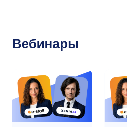
Вебинары
Как автоматизировать
Первые 24
интервью с кандидатами
кандидата
с помощью ИИ
быстрый о
потока?
28.05.2026
20.05.2026