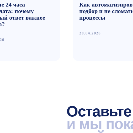
Оставьте зая
и мы покажем 
в действии
Оставьте заявку — и получите персона
от эксперта. Покажем, как решаются зад
Получить демо