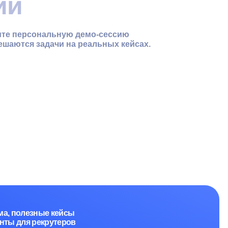
кейсы
теров
7534248
.01