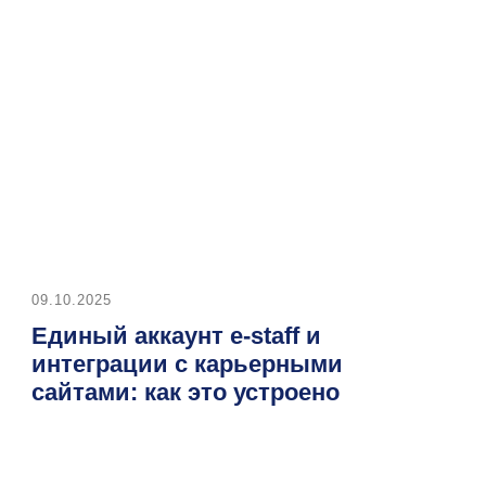
9.10.2025
05.09.20
Единый аккаунт e-staff и
Интер
интеграции с карьерными
резюм
сайтами: как это устроено
публ
Загрузить еще