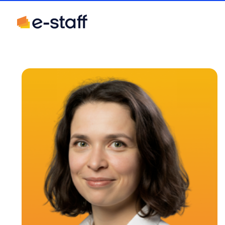
С
e
H