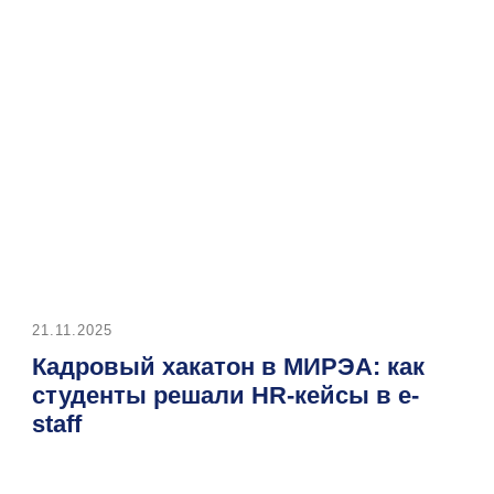
1.11.2025
17.10.20
Кадровый хакатон в МИРЭА: как
Обра
студенты решали HR-кейсы в e-
в e-s
taff
безо