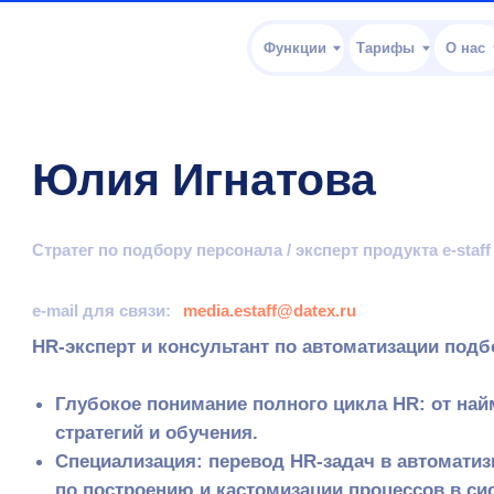
Функции
Тарифы
О нас
Клиентский
Юлия Игнатова
тратег по подбору персонала / эксперт продукта e-staff
-mail для связи:
media.estaff@datex.ru
R-эксперт и консультант по автоматизации подбора с бо
Глубокое понимание полного цикла HR: от найма и адап
стратегий и обучения.
Специализация: перевод HR-задач в автоматизированн
по построению и кастомизации процессов в системах п
Экспертная активность: ведущий спикер e-staff с опыт