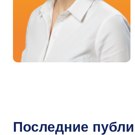
О
и
F
Последние публик