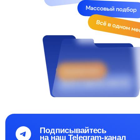
Подписывайтесь
на наш Telegram-канал
Меню
Для кл
Функции и возможности
О нас
Клиент
Тарифы
Контакты
+7 (495) 215 16 03