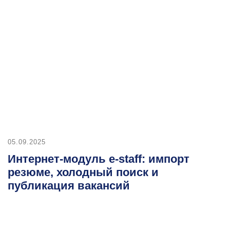
25
нет-модуль e-staff: импорт
е, холодный поиск и
икация вакансий