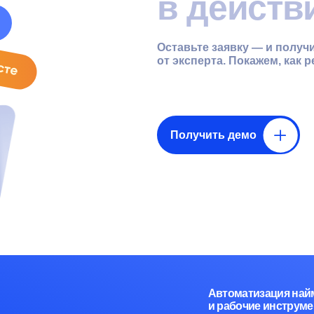
Автоматизация найма, полезные 
и рабочие инструменты для рекру
Ресурсы
иентов
Блог
Мероприятия и вебинары
ский портал
Кейсы
Конференция e-staff
Москва, ул. Нагатинская,
ИНН: 772
hello@datex.ru
д.16, офис 3-7, 115487
ОКВЭД: 62