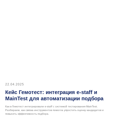
Контакты
Для клиентов
Клиентский портал
Ресурсы
Блог
Кейсы
Мероприятия и вебинары
Конференция e-staff
22.04.2025
Кейс Гемотест: интеграция e-staff и
MainTest для автоматизации подбора
Как в Гемотест интегрировали e-staff с системой тестирования MainTest.
Разбираем, как связка инструментов помогла упростить оценку кандидатов и
повысить эффективность подбора.