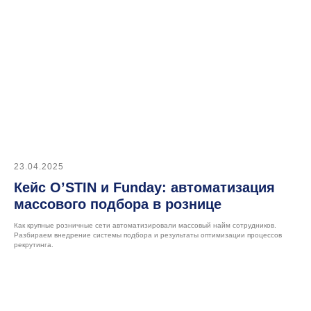
Подписаться
Попробуйте e-staff
в деле,
оформив
демо-доступ
23.04.2025
Оставить заявку на демо
Кейс O’STIN и Funday: автоматизация
массового подбора в рознице
Как крупные розничные сети автоматизировали массовый найм сотрудников.
Разбираем внедрение системы подбора и результаты оптимизации процессов
рекрутинга.