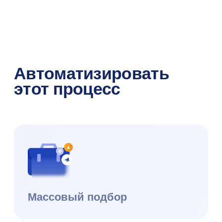
+7 (495) 215 16 03
hello@datex.ru
Москва, ул. Нагатинская,
д.16, офис 3-7, 115487
ИНН: 7727534248
ОКВЭД: 62.01
Публичная оферта
Юридическая информация
Правообладание и технологический стек