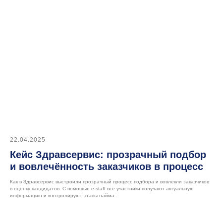
Подписывайтесь
на наш Telegram-канал
22.04.2025
Кейс Здравсервис: прозрачный подбор
и вовлечённость заказчиков в процесс
Меню
Функции и возможности
Как в Здравсервис выстроили прозрачный процесс подбора и вовлекли заказчиков
в оценку кандидатов. С помощью e-staff все участники получают актуальную
информацию и контролируют этапы найма.
Тарифы
О нас