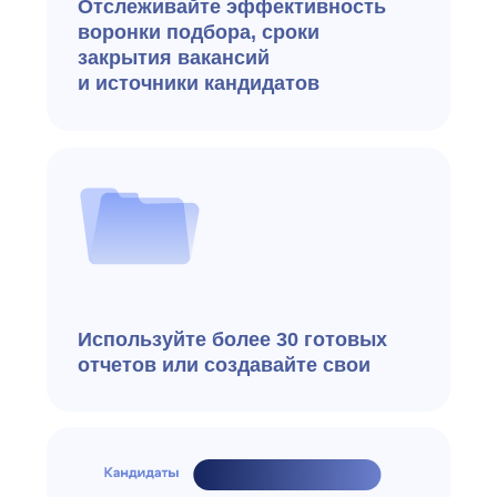
Безопасность
Данные о кандидатах
под надежной защитой
e-staff входит в Единый реестр
российского ПО и соответствует
требованиям информационной
безопасности
Локально на сервере
и в облаке
В Едином реестре
российского ПО