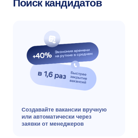
Подключайте несколько
аккаунтов job-сайтов
и управляйте ими
из одного интерфейса