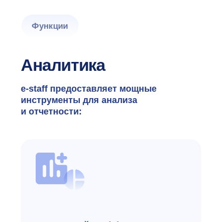
e-staff доступен
на локальном
сервере, в облаке,
на компьютере,
планшете и телефоне
Есть мобильное приложение
с определителем номера кандидата
и мгновенным поиском сведений о нем
в базе резюме