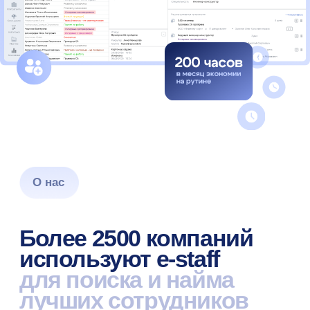
По версии сервиса
LiveBusiness за 2024 год
Платформа 2025
года для подбора
персонала
По версии Tadviser IT Prize
за 2025 год
№1 среди систем
подбора России
по оценке