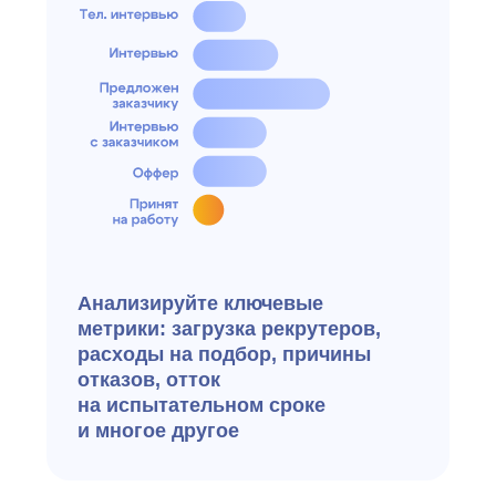
Резидент Cколково
Аккредитованная
ИТ-компания
Большой набор
интеграций
для автоматизации
100+ готовых
интеграций