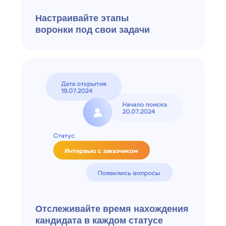
Управляйте звонками: быстрый
набор, история, интеграция
с телефонией и колл-центром
Функции
Аналитика
e-staff предоставляет мощные
инструменты для анализа
и отчетности: