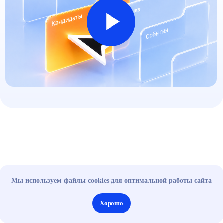
Ограничиваются возможности
сравнения и анализа
конкурентных предложений,
теряются конкурентные
преимущества из-за
непривлекательного оффера
Ограниченные возможности
аналитики и отчетности
по работе с различными
отделами или заказчиками
Неэффективное использование
ресурсов и лишние затраты
времени на рутинные
и административные задачи
Мы используем файлы cookies для оптимальной работы сайта
Хорошо
С e-staff