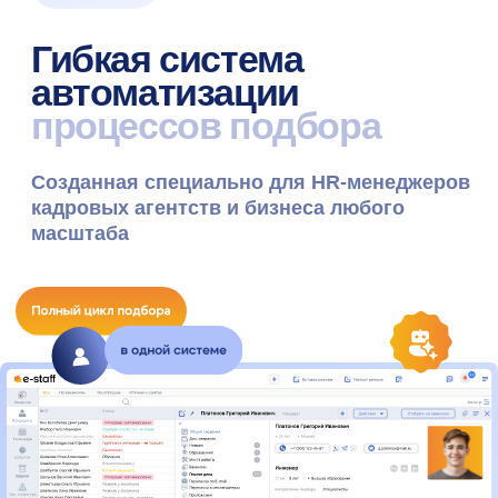
О нас
Более 2500 компаний
используют e-staff
для поиска и найма
лучших сотрудников
№1 Программа
и сервис для
рекрутинга