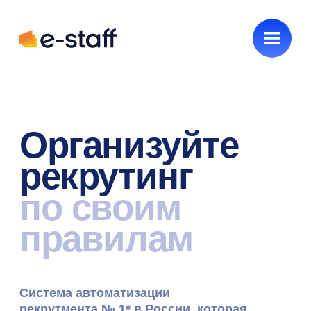
Организуйте
рекрутинг
по своим
правилам
Система автоматизации
рекрутмента
№ 1*
в России, которая
объединяет весь подбор в одном
окне, сокращает ручную работу
рекрутеров и помогает нанимать
быстрее