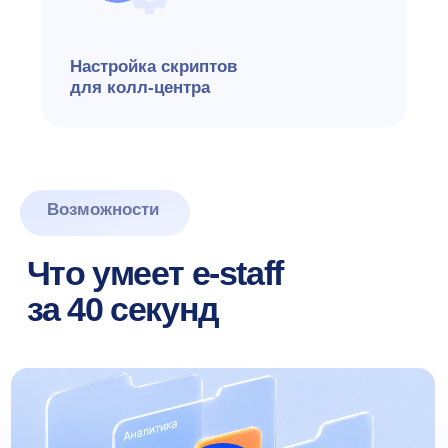
Сравнение
Без e-staff
70% времени уходит
на ручной ввод данных
о вакансиях и выполнение
рутинных задач