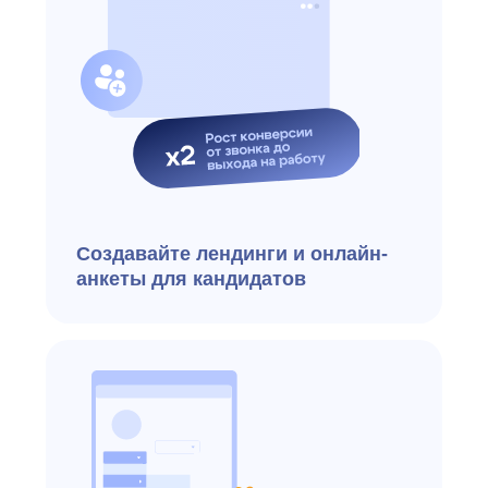
Анализируйте ключевые
метрики: загрузка рекрутеров,
расходы на подбор, причины
отказов, отток
на испытательном сроке
и многое другое
Результат:
+ Высвобожденное время
рекрутеров направлено
на качественный отбор
+ Прогнозируемая нагрузка
на отдел кадров