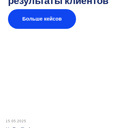
SaaS и On-Premise
Раз в месяц делимся
полезными кейсами
по найму
Согласен
на обработку персональных
данных
для получения новостей.
Подписаться
15.05.2025