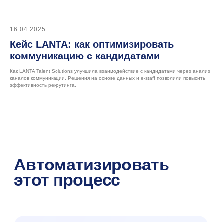
Для клиентов
Клиентский портал
16.04.2025
Кейс LANTA: как оптимизировать
коммуникацию с кандидатами
Ресурсы
Как LANTA Talent Solutions улучшила взаимодействие с кандидатами через анализ
Блог
каналов коммуникации. Решения на основе данных и e-staff позволили повысить
эффективность рекрутинга.
Кейсы
Мероприятия и вебинары
Конференция e-staff
+7 (495) 215 16 03