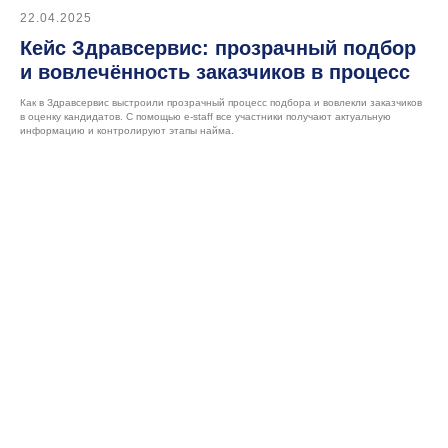
22.04.2025
Кейс Здравсервис: прозрачный подбор
и вовлечённость заказчиков в процесс
Как в Здравсервис выстроили прозрачный процесс подбора и вовлекли заказчиков
в оценку кандидатов. С помощью e-staff все участники получают актуальную
информацию и контролируют этапы найма.
Подписывайтесь
на наш Telegram-канал
Меню
Функции и возможности
Тарифы
О нас
Контакты