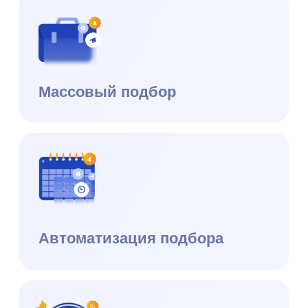
hello@datex.ru
Москва, ул. Нагатинская,
д.16, офис 3-7, 115487
ИНН: 7727534248
ОКВЭД: 62.01
Публичная оферта
Юридическая информация
Правообладание и технологический стек
ⓒ 2026 Datex Software