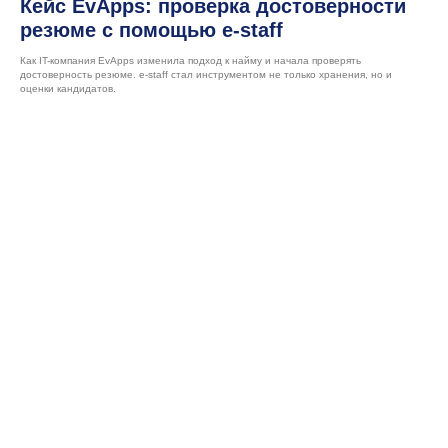
Кейс EvApps: проверка достоверности
резюме с помощью e-staff
Как IT-компания EvApps изменила подход к найму и начала проверять
достоверность резюме. e-staff стал инструментом не только хранения, но и
Попробуйте e-staff
оценки кандидатов.
в деле,
оформив
демо-доступ
Оставить заявку на демо