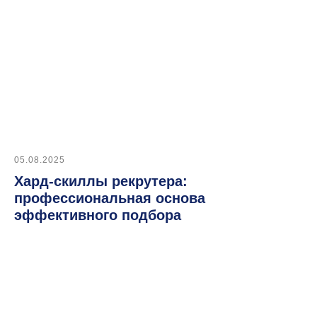
Подписывайтесь
на наш Telegram-канал
05.08.2025
Меню
Хард-скиллы рекрутера:
Функции и возможности
профессиональная основа
Тарифы
эффективного подбора
О нас
Контакты
Для клиентов