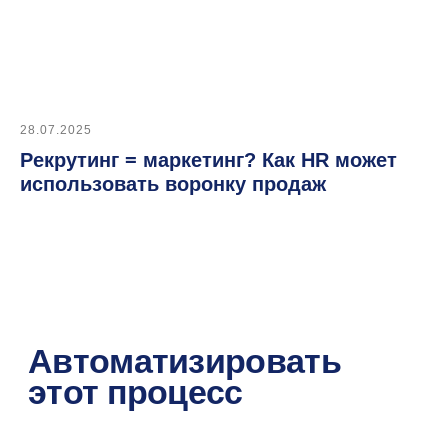
Москва, ул. Нагатинская,
д.16, офис 3-7, 115487
ИНН: 7727534248
ОКВЭД: 62.01
28.07.2025
Рекрутинг = маркетинг? Как HR может
использовать воронку продаж
Публичная оферта
Юридическая информация
Правообладание и технологический стек
ⓒ 2026 Datex Software