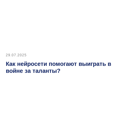
Клиентский портал
Ресурсы
Блог
Кейсы
Мероприятия и вебинары
29.07.2025
Конференция e-staff
Как нейросети помогают выиграть в
войне за таланты?
+7 (495) 215 16 03
hello@datex.ru