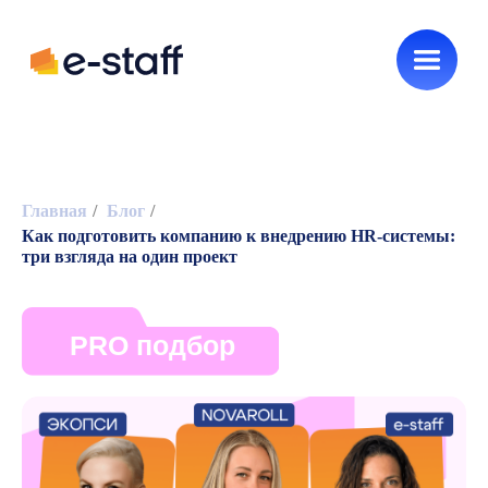
Как нанимать
Новинки e-staff
HR без воды
Главная
/
Блог
/
Как подготовить компанию к внедрению HR-системы:
PRO подбор
три взгляда на один проект