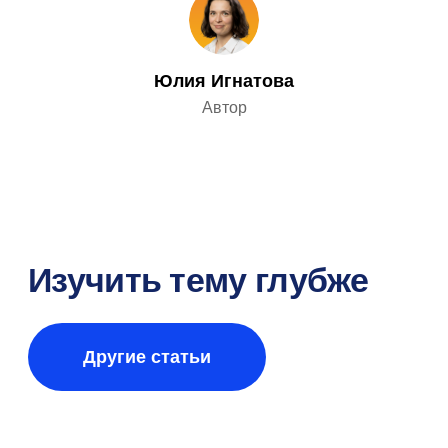
Попробуйте e-staff
в деле,
оформив
демо-доступ
Юлия Игнатова
Автор
Оставить заявку на демо