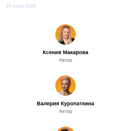
18 июня 2026
SaaS и On-Premise
Раз в месяц делимся
полезными кейсами
по найму
Ксения Макарова
Автор
Согласен
на обработку персональных
данных
для получения новостей.
Подписаться
Валерия Куропаткина
Автор