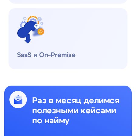
Москва, ул. Нагатинская,
д.16, офис 3-7, 115487
ИНН: 7727534248
ОКВЭД: 62.01
Публичная оферта
Юридическая информация
Правообладание и технологический стек
ⓒ 2026 Datex Software