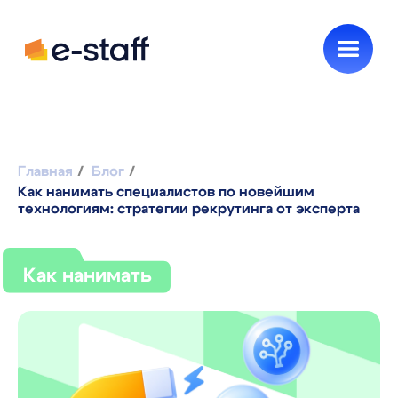
Новинки e-staff
HR без воды
Главная
/
Блог
/
Как нанимать специалистов по новейшим
Как нанимать
технологиям: стратегии рекрутинга от эксперта