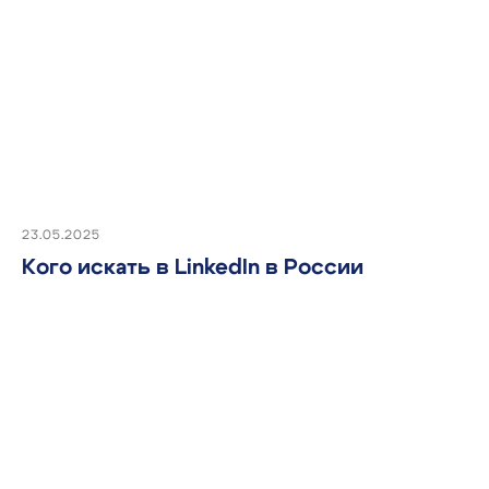
SaaS и On-Premise
Раз в месяц делимся
полезными кейсами
по найму
23.05.2025
Кого искать в LinkedIn в России
Согласен
на обработку
персональных данных
для
получения новостей.
Подписаться