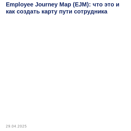
Employee Journey Map (EJM): что это и
как создать карту пути сотрудника
Оставить заявку на демо
29.04.2025