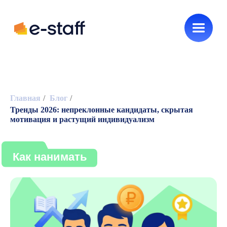
Новинки e-staff
HR без воды
Главная
/
Блог
/
Тренды 2026: непреклонные кандидаты, скрытая
Как нанимать
мотивация и растущий индивидуализм