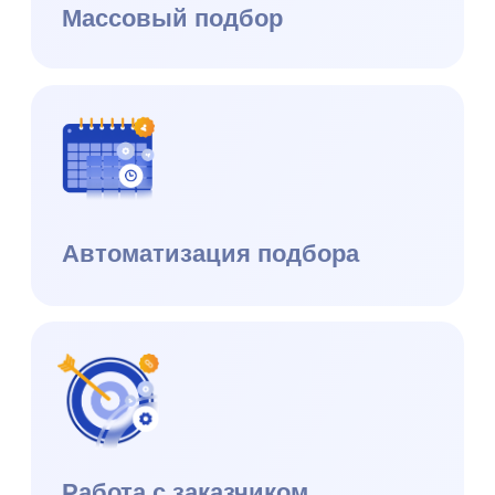
Блог
Кейсы
Мероприятия и вебинары
Конференция e-staff
+7 (495) 215 16 03
hello@datex.ru
Москва, ул. Нагатинская,
д.16, офис 3-7, 115487
ИНН: 7727534248