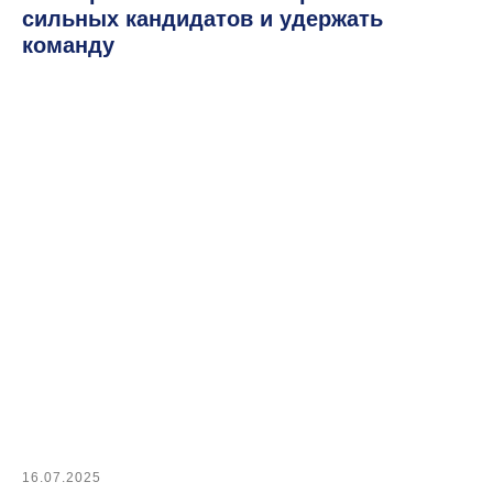
сильных кандидатов и удержать
команду
Работа с заказчиком
Интеграции и API
SaaS и On-Premise
16.07.2025