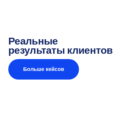
Работа с заказчиком
Интеграции и API
SaaS и On-Premise
Раз в месяц делимся
полезными кейсами