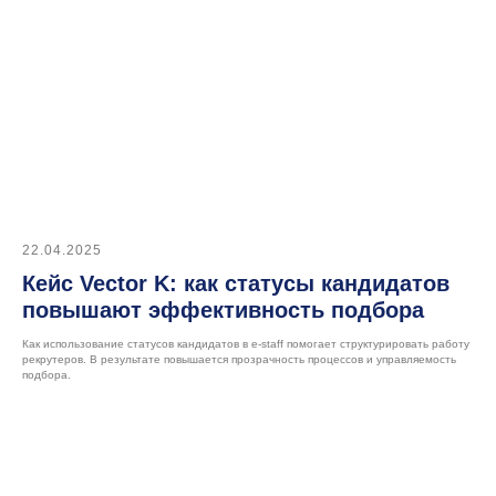
на наш Telegram-канал
Меню
Функции и возможности
Тарифы
О нас
Контакты
22.04.2025
Кейс Vector K: как статусы кандидатов
Для клиентов
повышают эффективность подбора
Клиентский портал
Как использование статусов кандидатов в e-staff помогает структурировать работу
рекрутеров. В результате повышается прозрачность процессов и управляемость
подбора.
Ресурсы
Блог
Кейсы