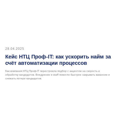
28.04.2025
Кейс НТЦ Проф-IT: как ускорить найм за
счёт автоматизации процессов
Как компания НТЦ Проф-IT перестроила подбор с акцентом на скорость и
обработку кандидатов. Внедрение e-staff помогло быстрее закрывать вакансии и
снижать потери кандидатов.
Подписывайтесь