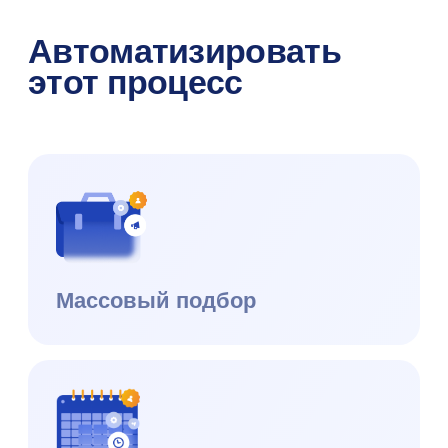
Мероприятия и вебинары
Конференция e-staff
+7 (495) 215 16 03
hello@datex.ru
Москва, ул. Нагатинская,
д.16, офис 3-7, 115487
ИНН: 7727534248
ОКВЭД: 62.01