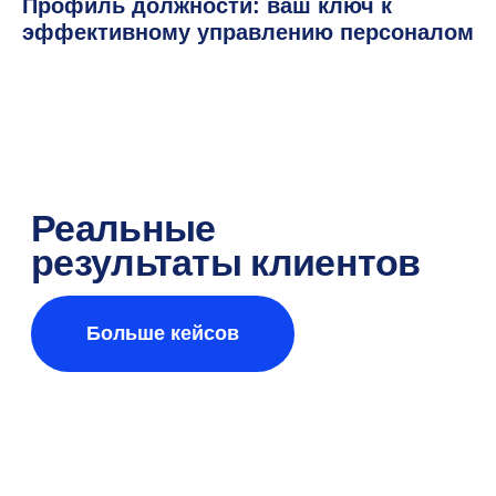
Профиль должности: ваш ключ к
эффективному управлению персоналом
Клиентский портал
Ресурсы
Блог
Кейсы
Мероприятия и вебинары
Конференция e-staff
+7 (495) 215 16 03