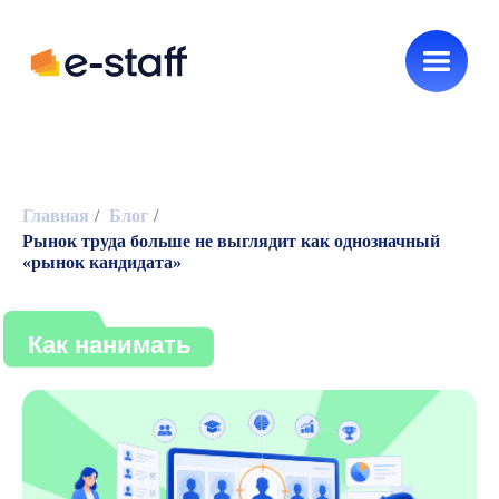
Новинки e-staff
HR без воды
Главная
/
Блог
/
Рынок труда больше не выглядит как однозначный
Как нанимать
«рынок кандидата»