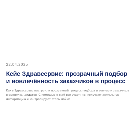
hello@datex.ru
Москва, ул. Нагатинская,
д.16, офис 3-7, 115487
ИНН: 7727534248
ОКВЭД: 62.01
22.04.2025
Кейс Здравсервис: прозрачный подбор
Публичная оферта
и вовлечённость заказчиков в процесс
Юридическая информация
Как в Здравсервис выстроили прозрачный процесс подбора и вовлекли заказчиков
в оценку кандидатов. С помощью e-staff все участники получают актуальную
Правообладание и технологический стек
информацию и контролируют этапы найма.
ⓒ 2026 Datex Software