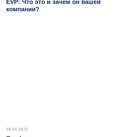
EVP: Что это и зачем он вашей
компании?
Подписывайтесь
на наш Telegram-канал
Меню
Функции и возможности
Тарифы
О нас
Контакты
28.04.2025
Для клиентов