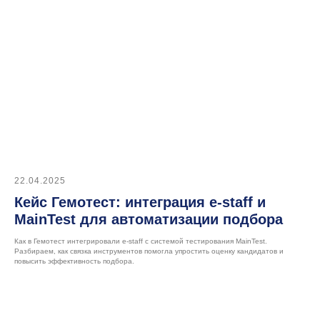
22.04.2025
Кейс Гемотест: интеграция e-staff и
MainTest для автоматизации подбора
Как в Гемотест интегрировали e-staff с системой тестирования MainTest.
Разбираем, как связка инструментов помогла упростить оценку кандидатов и
повысить эффективность подбора.