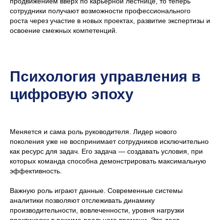
продвижением вверх по карьерной лестнице, то теперь
сотрудники получают возможности профессионального
Изучить тему глубже
роста через участие в новых проектах, развитие экспертизы и
освоение смежных компетенций.
Другие статьи
Психология управления в
цифровую эпоху
Меняется и сама роль руководителя. Лидер нового
поколения уже не воспринимает сотрудников исключительно
как ресурс для задач. Его задача — создавать условия, при
которых команда способна демонстрировать максимальную
эффективность.
Важную роль играют данные. Современные системы
аналитики позволяют отслеживать динамику
производительности, вовлеченности, уровня нагрузки
практически в режиме реального времени. Это дает