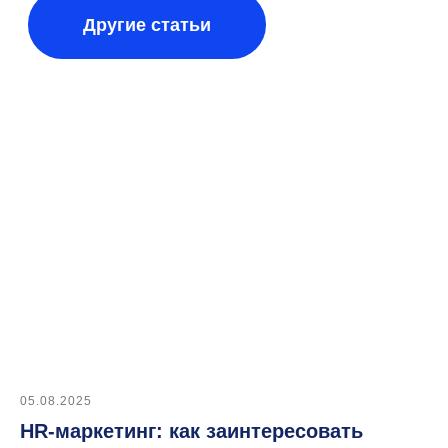
SaaS и On-Premise
Раз в месяц делимся
полезными кейсами
по найму
Согласен
на обработку персональных
данных
для получения новостей.
Подписаться
05.08.2025
HR-маркетинг: как заинтересовать