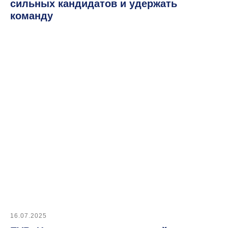
сильных кандидатов и удержать
команду
Попробуйте e-staff
в деле,
оформив
демо-доступ
Оставить заявку на демо
16.07.2025