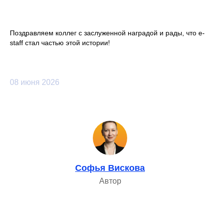
Массовый подбор
Поздравляем коллег с заслуженной наградой и рады, что e-
staff стал частью этой истории!
08 июня 2026
Автоматизация подбора
Софья Вискова
Работа с заказчиком
Автор