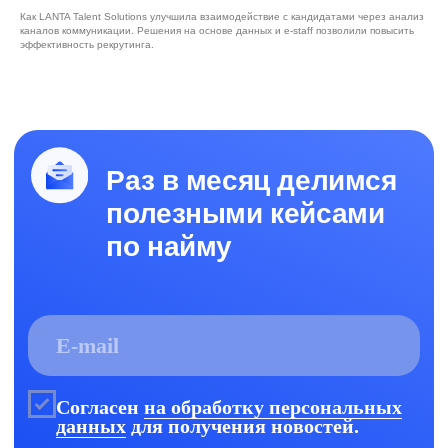
Юридическая информация
Как LANTA Talent Solutions улучшила взаимодействие с кандидатами через анализ
каналов коммуникации. Решения на основе данных и e-staff позволили повысить
Правообладание и технологический стек
эффективность рекрутинга.
ⓒ 2026 Datex Software