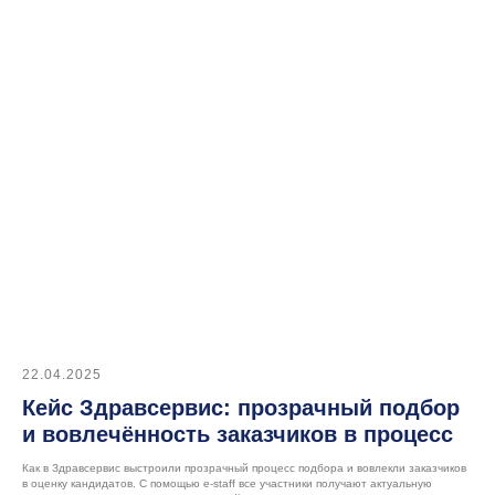
Функции и возможности
Тарифы
О нас
Контакты
Для клиентов
Клиентский портал
Ресурсы
Блог
Кейсы
22.04.2025
Мероприятия и вебинары
Кейс Здравсервис: прозрачный подбор
Конференция e-staff
и вовлечённость заказчиков в процесс
Как в Здравсервис выстроили прозрачный процесс подбора и вовлекли заказчиков
в оценку кандидатов. С помощью e-staff все участники получают актуальную