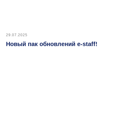
29.07.2025
Новый пак обновлений e-staff!
Раз в месяц делимся
полезными кейсами
по найму