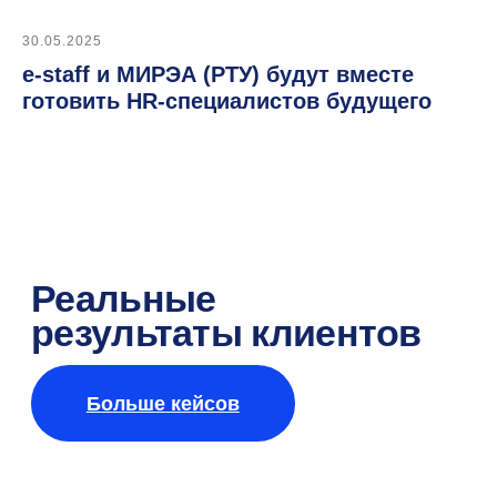
Согласен
на обработку персональных
30.05.2025
данных
для получения новостей.
e-staff и МИРЭА (РТУ) будут вместе
Подписаться
готовить HR-специалистов будущего
Попробуйте e-staff
в деле,
оформив
демо-доступ
Оставить заявку на демо