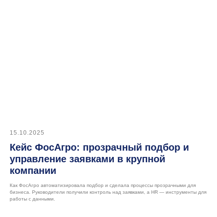
15.10.2025
Кейс ФосАгро: прозрачный подбор и
управление заявками в крупной
Подписывайтесь
компании
на наш Telegram-канал
Как ФосАгро автоматизировала подбор и сделала процессы прозрачными для
бизнеса. Руководители получили контроль над заявками, а HR — инструменты для
работы с данными.
Меню