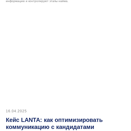
информацию и контролируют этапы найма.
+7 (495) 215 16 03
hello@datex.ru
Москва, ул. Нагатинская,
д.16, офис 3-7, 115487
ИНН: 7727534248
ОКВЭД: 62.01
16.04.2025
Кейс LANTA: как оптимизировать
Публичная оферта
коммуникацию с кандидатами